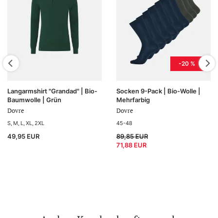
-20 %
Langarmshirt "Grandad" | Bio-
Socken 9-Pack | Bio-Wolle |
Baumwolle | Grün
Mehrfarbig
Dovre
Dovre
S
M
L
XL
2XL
45-48
49,95 EUR
89,85 EUR
71,88 EUR