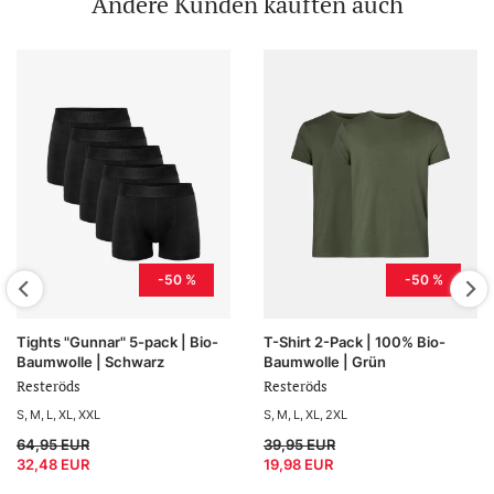
Andere Kunden kauften auch
-50 %
-50 %
Tights "Gunnar" 5-pack | Bio-
T-Shirt 2-Pack | 100% Bio-
Baumwolle | Schwarz
Baumwolle | Grün
Resteröds
Resteröds
S
M
L
XL
XXL
S
M
L
XL
2XL
64,95 EUR
39,95 EUR
32,48 EUR
19,98 EUR