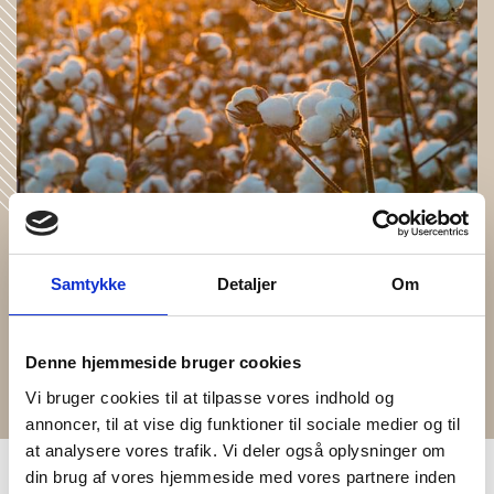
Samtykke
Detaljer
Om
Baumwolle (Bio)
Angebaut ganz ohne künstliche Bewässerung, Pestizide oder
Chemikalien. Der Bauer hat eine relevante Ausbildung erhalten,
Denne hjemmeside bruger cookies
die eine bessere Nutzung des Bodens gewährleistet.
Vi bruger cookies til at tilpasse vores indhold og
annoncer, til at vise dig funktioner til sociale medier og til
at analysere vores trafik. Vi deler også oplysninger om
din brug af vores hjemmeside med vores partnere inden