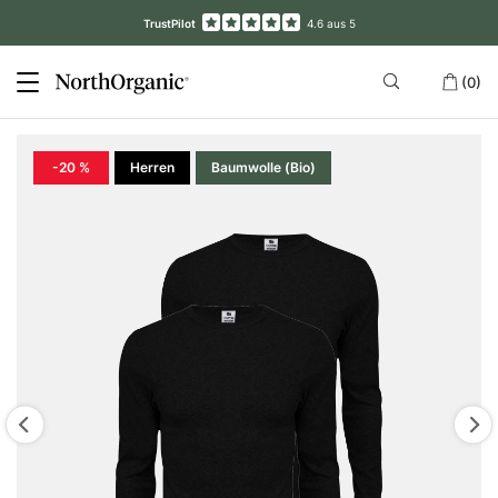
TrustPilot
4.6 aus 5
(0)
-20 %
Herren
Baumwolle (Bio)