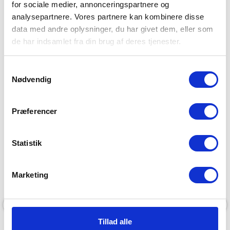
for sociale medier, annonceringspartnere og
analysepartnere. Vores partnere kan kombinere disse
data med andre oplysninger, du har givet dem, eller som
Mehr Kleidungsstücke in demselben
de har indsamlet fra din brug af deres tjenester.
Material
Weiter zum Shop
Samtykkevalg
Nødvendig
Præferencer
Statistik
Marketing
-25 %
Tillad alle