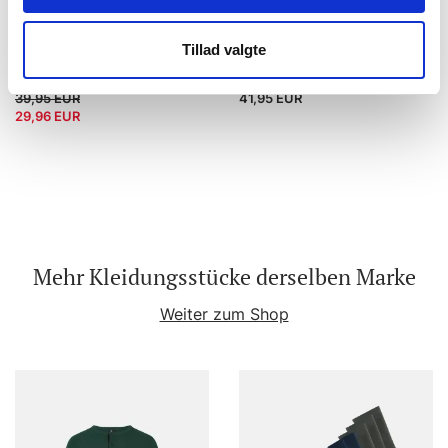
Bio-Baumwolle, Unterhemd
Mini slip 5-pack | Bio-
Top, 2-pack, Weiß
Baumwolle | Grau
JBS
JBS
Tillad valgte
S
L
S
M
L
XL
2XL
3XL
39,95 EUR
41,95 EUR
29,96 EUR
Mehr Kleidungsstücke derselben Marke
Weiter zum Shop