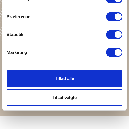
Præferencer
Statistik
Marketing
Viskose (Bambus)
Sprechen wir von Bambus, ist die Rede eigentlich hauptsächlich
von Viskosefasern. Es ist gar nicht so einfach zu erklären, welche
Tillad alle
Art von Faser Viskose genau ist. Viskose ist keine natürliche
Faser (wie Wolle und Baumwolle), allerdings handelt es sich auch
nicht um synthetische Fasern (wie Polyester) – Viskose liegt
Tillad valgte
irgendwo dazwischen.