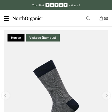
TrustPilot
4.6 aus 5
(0)
Herren
Viskose (Bambus)