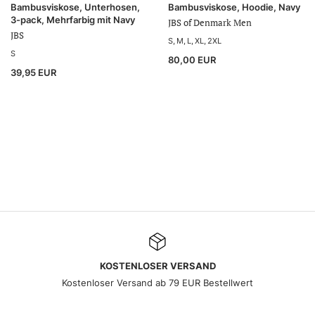
Bambusviskose, Unterhosen,
Bambusviskose, Hoodie, Navy
3-pack, Mehrfarbig mit Navy
JBS of Denmark Men
JBS
S
M
L
XL
2XL
S
80,00 EUR
39,95 EUR
KOSTENLOSER VERSAND
Kostenloser Versand ab 79 EUR Bestellwert