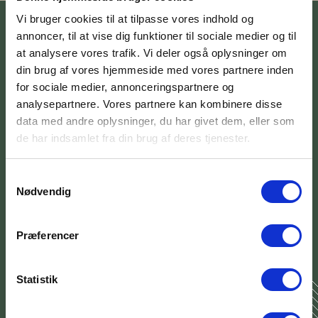
Vi bruger cookies til at tilpasse vores indhold og
annoncer, til at vise dig funktioner til sociale medier og til
Dieses Bambusprodukt ist FSC®-
at analysere vores trafik. Vi deler også oplysninger om
din brug af vores hjemmeside med vores partnere inden
zertifiziert (FSC-C160308)
for sociale medier, annonceringspartnere og
Der Forest Stewardship Council (FSC®) ist eine internationale
analysepartnere. Vores partnere kan kombinere disse
gemeinnützige Organisation mit mehreren Interessengruppen, die
data med andre oplysninger, du har givet dem, eller som
zur Förderung einer verantwortungsvollen Bewirtschaftung der
de har indsamlet fra din brug af deres tjenester.
Wälder der Welt gegründet wurde. In einem FSC®-zertifizierten
Wald werden nicht mehr Bäume gefällt, als der Wald selbst
reproduzieren kann. Darüber hinaus garantiert die FSC®-
Samtykkevalg
Zertifizierung, dass die im Wald arbeitenden Menschen
Schulungen, Sicherheitsausrüstungen und anständige Löhne
Nødvendig
erhalten.
Præferencer
Lesen Sie mehr über FSC®
Statistik