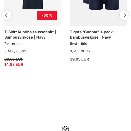
-50 %
T-Shirt Rundhalsausschnitt |
Tights "Gunnar" 3-pack |
Bambusviskose | Navy
Bambusviskose | Navy
Resteröds
Resteröds
S
M
L
XL
2XL
S
M
L
XL
2XL
29,95 EUR
39,95 EUR
14,98 EUR