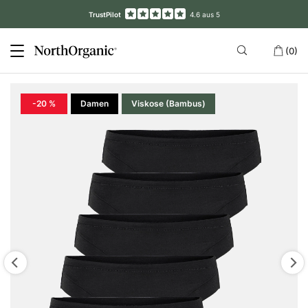
TrustPilot
4.6 aus 5
(0)
-20 %
Damen
Viskose (Bambus)