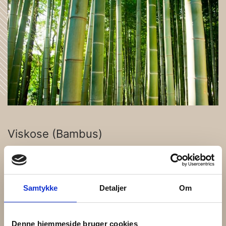
Viskose (Bambus)
Sprechen wir von Bambus, ist die Rede eigentlich hauptsächlich
von Viskosefasern. Es ist gar nicht so einfach zu erklären, welche
Art von Faser Viskose genau ist. Viskose ist keine natürliche
Faser (wie Wolle und Baumwolle), allerdings handelt es sich auch
Samtykke
Detaljer
Om
nicht um synthetische Fasern (wie Polyester) – Viskose liegt
irgendwo dazwischen.
Denne hjemmeside bruger cookies