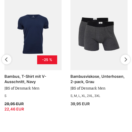
-25 %
Bambus, T-Shirt mit V-
Bambusviskose, Unterhosen,
Ausschnitt, Navy
2-pack, Grau
JBS of Denmark Men
JBS of Denmark Men
S
S
M
L
XL
2XL
3XL
29,95 EUR
39,95 EUR
22,46 EUR