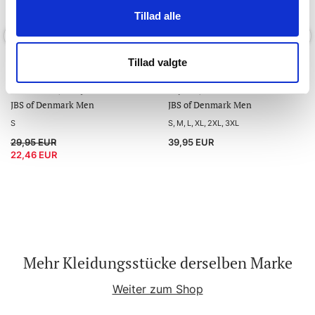
Tillad alle
-25 %
Tillad valgte
Bambus, T-Shirt mit V-
Bambusviskose, Unterhosen,
Ausschnitt, Navy
2-pack, Grau
JBS of Denmark Men
JBS of Denmark Men
S
S
M
L
XL
2XL
3XL
29,95 EUR
39,95 EUR
22,46 EUR
Mehr Kleidungsstücke derselben Marke
Weiter zum Shop