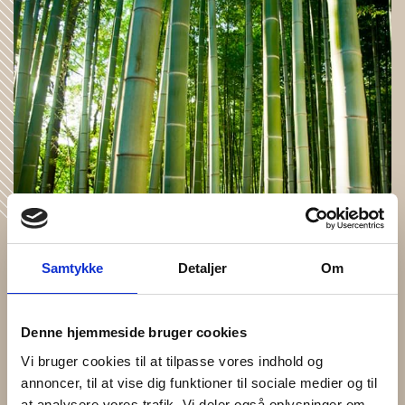
Samtykke
Detaljer
Om
Viskose (Bambus)
Sprechen wir von Bambus, ist die Rede eigentlich hauptsächlich
Denne hjemmeside bruger cookies
von Viskosefasern. Es ist gar nicht so einfach zu erklären, welche
Art von Faser Viskose genau ist. Viskose ist keine natürliche
Vi bruger cookies til at tilpasse vores indhold og
Faser (wie Wolle und Baumwolle), allerdings handelt es sich auch
annoncer, til at vise dig funktioner til sociale medier og til
nicht um synthetische Fasern (wie Polyester) – Viskose liegt
irgendwo dazwischen.
at analysere vores trafik. Vi deler også oplysninger om