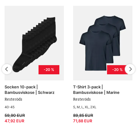
-20 %
-20 %
Socken 10-pack |
T-Shirt 3-pack |
Bambusviskose | Schwarz
Bambusviskose | Marine
Resteröds
Resteröds
40-45
S
M
L
XL
2XL
59,90 EUR
89,85 EUR
47,92 EUR
71,88 EUR