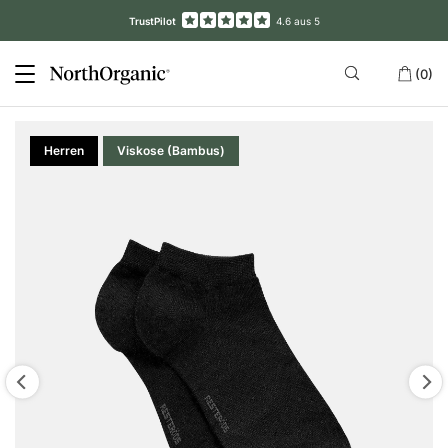
TrustPilot
4.6 aus 5
(0)
Herren
Viskose (Bambus)