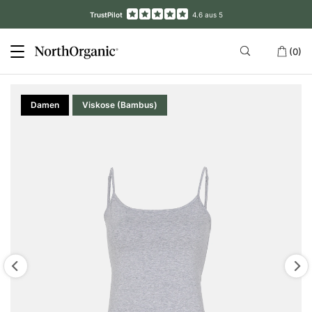
TrustPilot
4.6 aus 5
(0)
Damen
Viskose (Bambus)