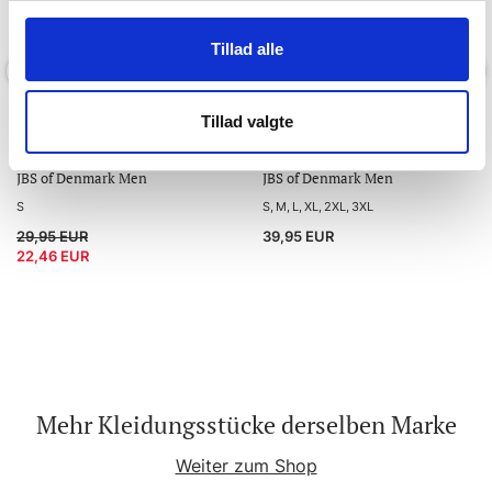
Tillad alle
-25 %
Tillad valgte
Bambus, T-Shirt mit V-
Bambusviskose, Unterhosen,
Ausschnitt, Navy
2-pack, Grau
JBS of Denmark Men
JBS of Denmark Men
S
S
M
L
XL
2XL
3XL
29,95 EUR
39,95 EUR
22,46 EUR
Mehr Kleidungsstücke derselben Marke
Weiter zum Shop